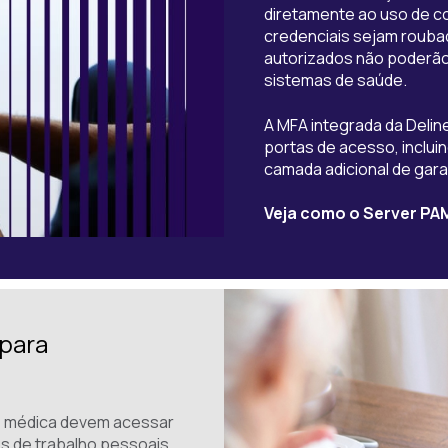
diretamente ao uso de c
credenciais sejam rouba
autorizados não poderão 
sistemas de saúde.
A MFA integrada da Deline
portas de acesso, incluin
camada adicional de gara
Veja como o Server PAM
 para
e médica devem acessar
 de trabalho pessoais.