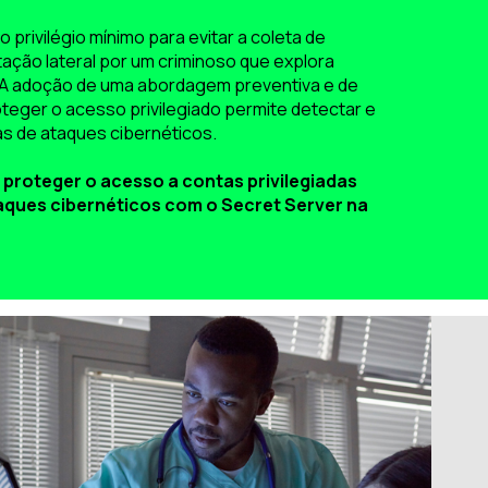
o privilégio mínimo para evitar a coleta de
ação lateral por um criminoso que explora
ial. A adoção de uma abordagem preventiva e de
oteger o acesso privilegiado permite detectar e
as de ataques cibernéticos.
proteger o acesso a contas privilegiadas
taques cibernéticos com o Secret Server na