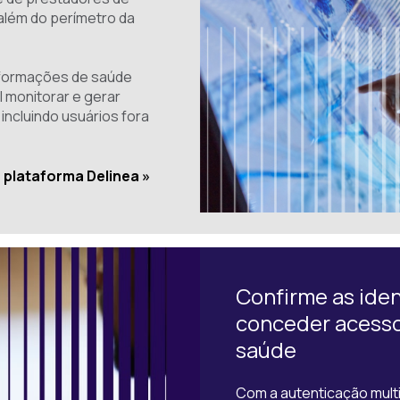
além do perímetro da
nformações de saúde
l monitorar e gerar
incluindo usuários fora
 plataforma Delinea »
Confirme as iden
conceder acesso 
saúde
Com a autenticação multif