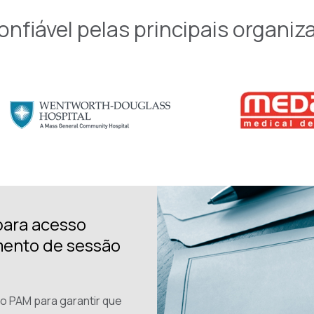
nfiável pelas principais organi
para acesso
mento de sessão
o PAM para garantir que